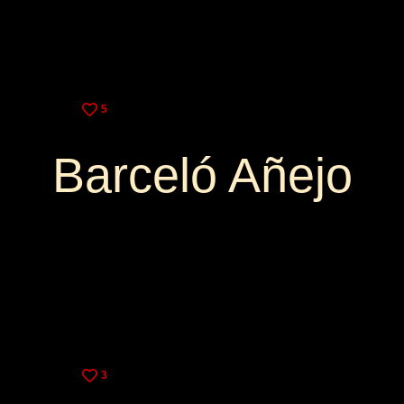
5
Barceló Añejo
3,25€
9,00€
3