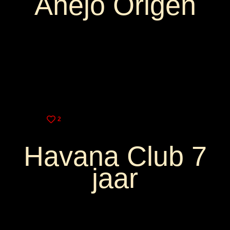
Añejo Origen
3,25€
9,00€
2
Havana Club 7
jaar
3,75€
10,00€