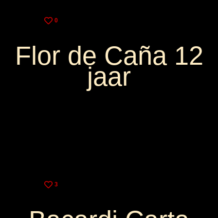
0
Flor de Caña 12
jaar
4,50€
11,50€
3