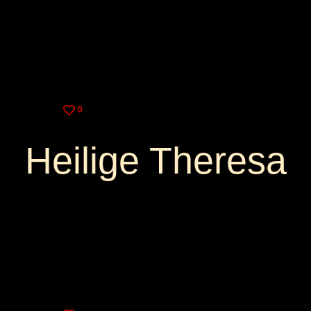
3,75€
10,00€
0
Heilige Theresa
3,25€
9,00€