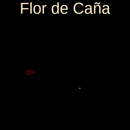
Flor de Caña
3,25€
9,00€
0
Matusalem
Añejo
3,25€
9,00€