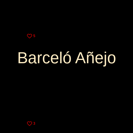
5
Barceló Añejo
3,25€
9,00€
3