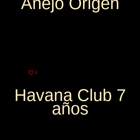
Añejo Origen
3,25€
9,00€
2
Havana Club 7
años
3,75€
10,00€