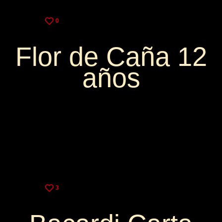
0
Flor de Caña 12
años
4,50€
11,50€
3