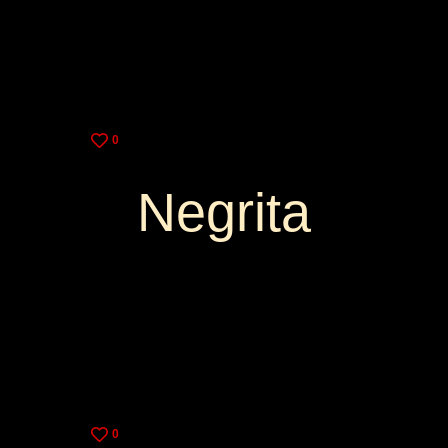
0
Negrita
3,00€
8,50€
0