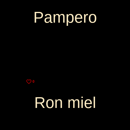
Pampero
3,25€
9,00€
0
Ron miel
2,75€
8,00€