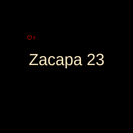
2
Zacapa 23
7,00€
15,00€