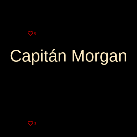
0
Capitán Morgan
3,25€
9,00€
1