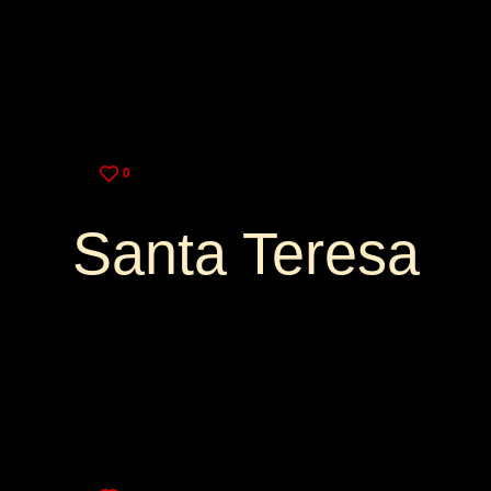
3,75€
10,00€
0
Santa Teresa
3,25€
9,00€