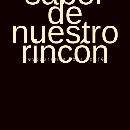
de
nuestro
rincón
restaurante, bar, café