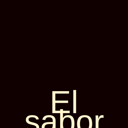
El
sabor