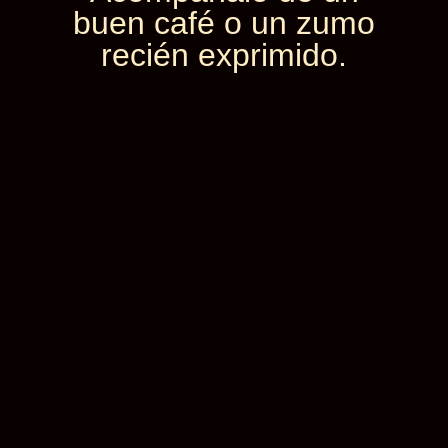
buen café o un zumo
recién exprimido.
Elige los platos que te gustaría ver
Desayunos Infanta